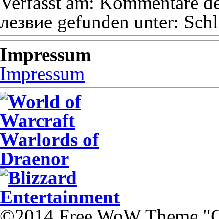
Verfasst am:
Kommentare dea
лезвие
gefunden unter:
Schl
Impressum
Impressum
©2014 Free WoW Theme "