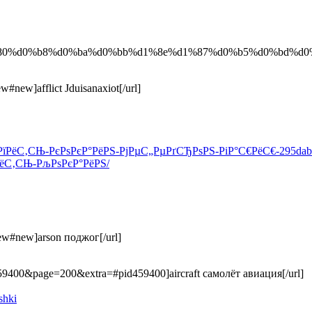
%bf%d1%80%d0%b8%d0%ba%d0%bb%d1%8e%d1%87%d0%b5%d0%bd%d0%b
w#new]afflict Jduisanaxiot[/url]
єСѓРїРёС‚СЊ-РєРѕРєР°РёРЅ-РјРµС„РµРґСЂРѕРЅ-РіР°С€РёС€-295da
РїРёС‚СЊ-РљРѕРєР°РёРЅ/
.new#new]arson поджог[/url]
=459400&page=200&extra=#pid459400]aircraft самолёт авиация[/url]
shki