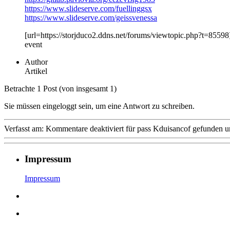
https://www.slideserve.com/fuellinggsx
https://www.slideserve.com/geissvenessa
[url=https://storjduco2.ddns.net/forums/viewtopic.php?t=8559
event
Author
Artikel
Betrachte 1 Post (von insgesamt 1)
Sie müssen eingeloggt sein, um eine Antwort zu schreiben.
Verfasst am:
Kommentare deaktiviert
für pass Kduisancof
gefunden u
Impressum
Impressum