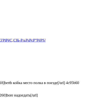
РєСѓРїРёС‚СЊ-РљРѕРєР°РёРЅ/
18]berth койка место полка в поезде[/url] 4c95b60
260]bore надоедать[/url]