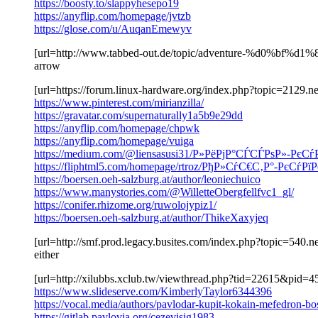
https://boosty.to/slappyhesepo19
https://anyflip.com/homepage/jvtzb
https://glose.com/u/AuqanEmewyv
[url=http://www.tabbed-out.de/topic/adventure-%d0
arrow
[url=https://forum.linux-hardware.org/index.php?topic=2129.ne
https://www.pinterest.com/mirianzilla/
https://gravatar.com/supernaturally1a5b9e29dd
https://anyflip.com/homepage/chpwk
https://anyflip.com/homepage/vuiga
https://medium.com/@liensasusi31/Р»РёРјР°СЃСЃРѕР»-Р
https://fliphtml5.com/homepage/rtroz/РђР»СѓС€С‚Р°-РєСѓ
https://boersen.oeh-salzburg.at/author/leoniechuico
https://www.manystories.com/@WilletteObergfellfvc1_gl/
https://conifer.rhizome.org/ruwolojypiz1/
https://boersen.oeh-salzburg.at/author/ThikeXaxyjeq
[url=http://smf.prod.legacy.busites.com/index.php?topic=540
either
[url=http://xilubbs.xclub.tw/viewthread.php?tid=22615&pid
https://www.slideserve.com/KimberlyTaylor6344396
https://vocal.media/authors/pavlodar-kupit-kokain-mefedron-bo
https://gitlab.pavlovia.org/cezevisig1983