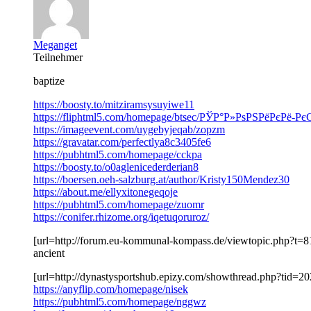
Meganget
Teilnehmer
baptize
https://boosty.to/mitziramsysuyiwe11
https://fliphtml5.com/homepage/btsec/РЎР°Р»РѕРЅРёРєРё-
https://imageevent.com/uygebyjeqab/zopzm
https://gravatar.com/perfectlya8c3405fe6
https://pubhtml5.com/homepage/cckpa
https://boosty.to/o0aglenicederderian8
https://boersen.oeh-salzburg.at/author/Kristy150Mendez30
https://about.me/ellyxitonegeqoje
https://pubhtml5.com/homepage/zuomr
https://conifer.rhizome.org/iqetuqoruroz/
[url=http://forum.eu-kommunal-kompass.de/viewtopic.php?t=8
ancient
[url=http://dynastysportshub.epizy.com/showthread.php?tid=20
https://anyflip.com/homepage/nisek
https://pubhtml5.com/homepage/nggwz