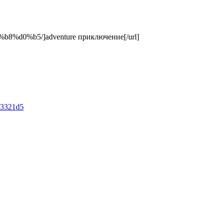
8%d0%b5/]adventure приключение[/url]
b3321d5