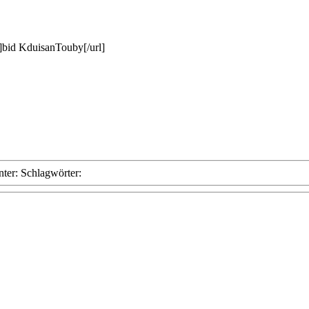
8]bid KduisanTouby[/url]
nter:
Schlagwörter: